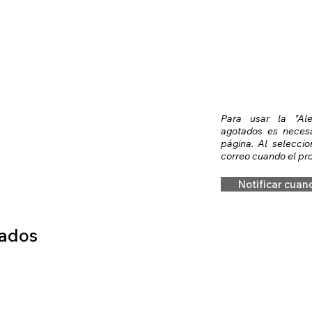
Para usar la "Al
agotados es necesar
página. Al seleccio
correo cuando el pro
Notificar cuan
nados