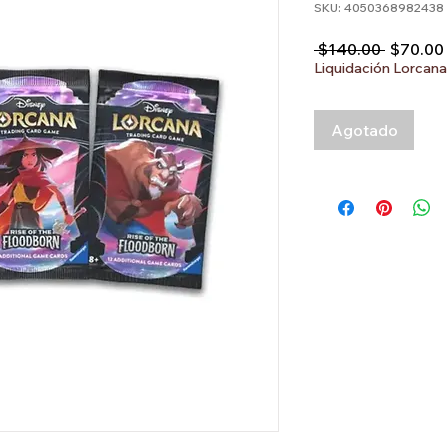
SKU: 4050368982438
Precio
 $140.00 
$70.00
Liquidación Lorcana
Agotado