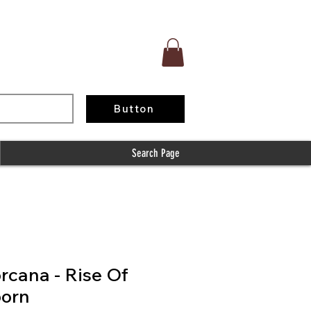
Button
Search Page
orcana - Rise Of
born