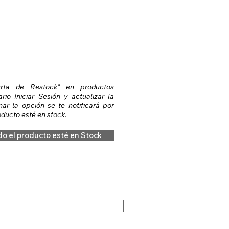
erta de Restock" en productos
io Iniciar Sesión y actualizar la
nar la opción se te notificará por
ducto esté en stock.
do el producto esté en Stock
Preventa Hobbit Fase 2