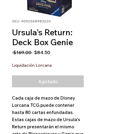
SKU: 4050368983626
Ursula's Return:
Deck Box Genie
Precio
Precio
 $169.00 
$84.50
de
oferta
Liquidación Lorcana
Agotado
Cada caja de mazo de Disney
Lorcana TCG puede contener
hasta 80 cartas enfundadas.
Estas cajas de mazo de Ursula's
Return presentarán el mismo
arte de Blancanieves y Genio que