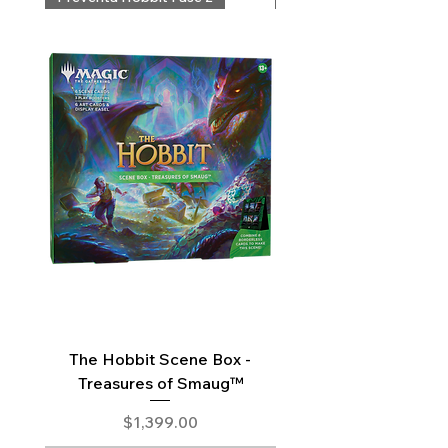
The Hobbit Scene Box -
The Hobbit Collector 
Treasures of Smaug™
Precio
$1,399.00