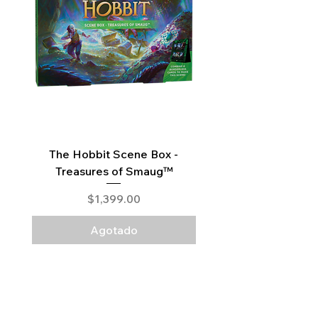
The Hobbit Scene Box -
The Hobbit Collector 
Treasures of Smaug™
Precio
$1,399.00
Agotado
Legal
Términos y Condiciones
Aviso de Privacidad