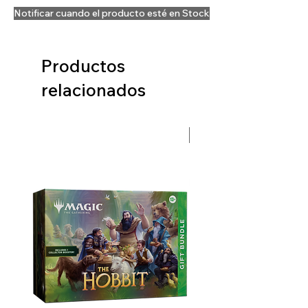
Notificar cuando el producto esté en Stock
Productos
relacionados
Preventa Hobbit Fase 2