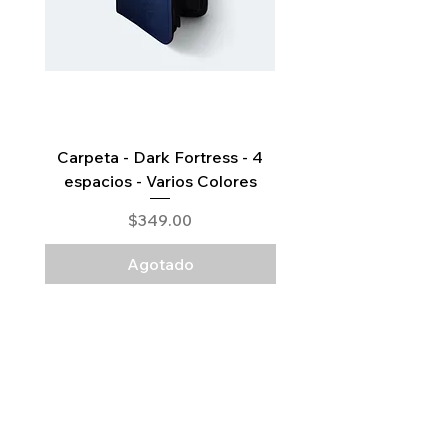
Carpeta - Dark Fortress - 4
Pitch Black Elite Trai
espacios - Varios Colores
Precio
$349.00
Agotado
Legal
Términos y Condiciones
Aviso de Privacidad
Mapa del Sitio​
Home