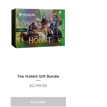
The Hobbit Gift Bundle
The Hobbit Draft N
Precio
$2,199.00
Agotado