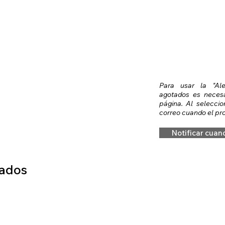
Para usar la "Al
agotados es necesar
página. Al seleccio
correo cuando el pro
Notificar cuan
nados