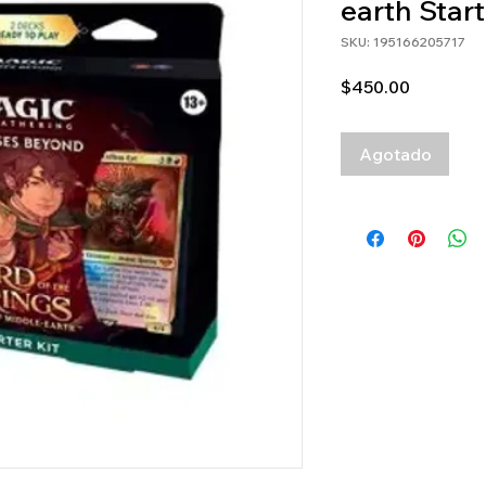
earth Start
SKU: 195166205717
Precio
$450.00
Agotado