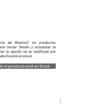
erta de Restock" en productos
io Iniciar Sesión y actualizar la
nar la opción se te notificará por
ducto esté en stock.
do el producto esté en Stock
Preventa Hobbit Fase 2