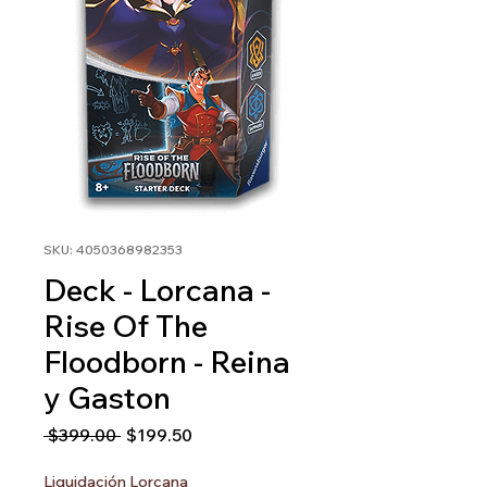
SKU: 4050368982353
Deck - Lorcana -
Rise Of The
Floodborn - Reina
y Gaston
Precio
Precio
 $399.00 
$199.50
de
oferta
Liquidación Lorcana