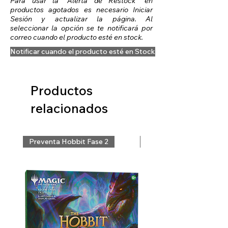
Para usar la "Alerta de Restock" en
productos agotados es necesario Iniciar
Sesión y actualizar la página. Al
seleccionar la opción se te notificará por
correo cuando el producto esté en stock.
Notificar cuando el producto esté en Stock
Productos
relacionados
Preventa Hobbit Fase 2
Preventa Hobbit Fase 2