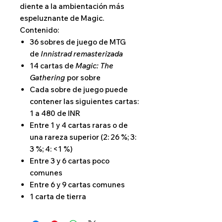
diente a la ambientación más
espeluznante de Magic.
Contenido:
36 sobres de juego de MTG
de
Innistrad remasterizada
14 cartas de
Magic: The
Gathering
por sobre
Cada sobre de juego puede
contener las siguientes cartas:
1 a 480 de INR
Entre 1 y 4 cartas raras o de
una rareza superior (2: 26 %; 3:
3 %; 4: <1 %)
Entre 3 y 6 cartas poco
comunes
Entre 6 y 9 cartas comunes
1 carta de tierra