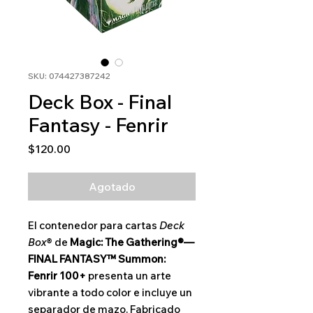
SKU: 074427387242
Deck Box - Final
Fantasy - Fenrir
Precio
$120.00
Agotado
El contenedor para cartas
Deck
Box®
de
Magic: The Gathering®—
FINAL FANTASY™ Summon:
Fenrir 100+
presenta un arte
vibrante a todo color e incluye un
separador de mazo. Fabricado