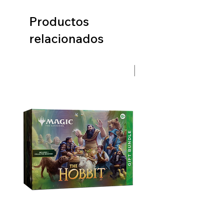
Productos
relacionados
Preventa Hobbit Fase 2