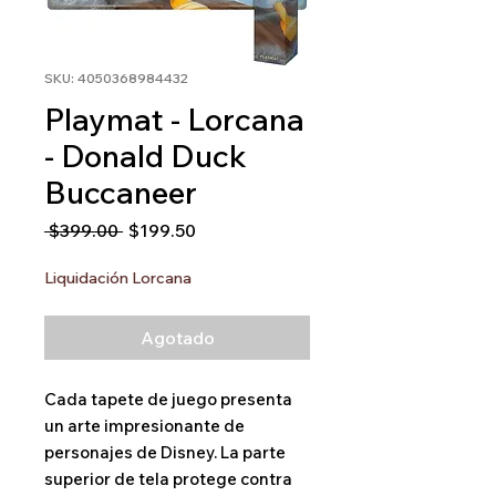
SKU: 4050368984432
Playmat - Lorcana
- Donald Duck
Buccaneer
Precio
Precio
 $399.00 
$199.50
de
oferta
Liquidación Lorcana
Agotado
Cada tapete de juego presenta
un arte impresionante de
personajes de Disney. La parte
superior de tela protege contra