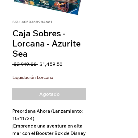
SKU: 4050368984661
Caja Sobres -
Lorcana - Azurite
Sea
Precio
Precio
 $2,919.00 
$1,459.50
de
oferta
Liquidación Lorcana
Agotado
Preordena Ahora (Lanzamiento:
15/11/24)
¡Emprende una aventura en alta
mar con el Booster Box de Disney