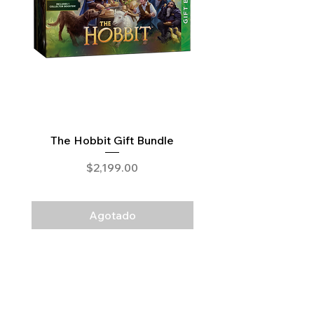
The Hobbit Gift Bundle
The Hobbit Draft N
Precio
$2,199.00
Agotado
Legal
Términos y Condiciones
Aviso de Privacidad
Mapa del Sitio​