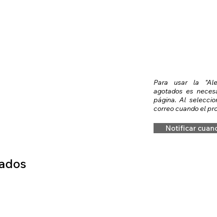
Para usar la "Al
agotados es necesar
página. Al seleccio
correo cuando el pro
Notificar cuan
nados