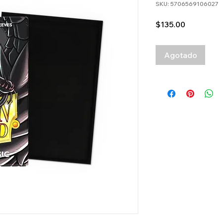
SKU: 5706569106027
Precio
$135.00
Agotado