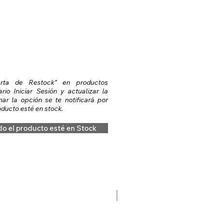
erta de Restock" en productos
io Iniciar Sesión y actualizar la
nar la opción se te notificará por
ducto esté en stock.
do el producto esté en Stock
Preventa Hobbit Fase 2