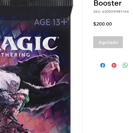
Booster
SKU: 630509981144
Precio
$200.00
Agotado