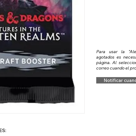
Para usar la "Al
agotados es necesar
página. Al seleccio
correo cuando el pro
Notificar cuan
ES: