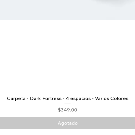
Vista rápida
Carpeta - Dark Fortress - 4 espacios - Varios Colores
Precio
$349.00
Agotado