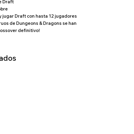
e Draft
obre
 y jugar Draft con hasta 12 jugadores
truos de Dungeons & Dragons se han
ossover definitivo!
nados