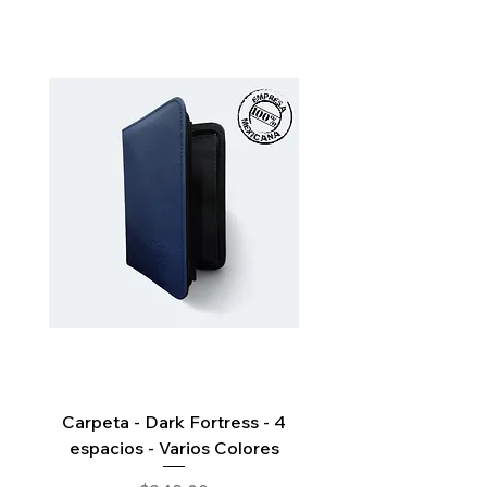
Carpeta - Dark Fortress - 4
Pitch Black Elite Trai
espacios - Varios Colores