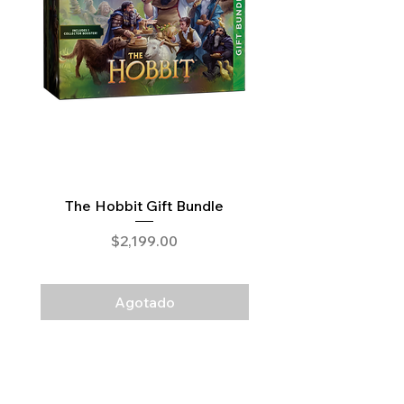
The Hobbit Gift Bundle
The Hobbit Draft N
Precio
$2,199.00
Agotado
Legal
Términos y Condiciones
Aviso de Privacidad